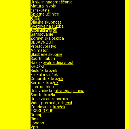
Urniki in nadomeščanja
Matura in vpis
na fakultete
Spletne učilnice
Dijaki
Dijaška skupnost
Svetovalna služba
Jedilnik malica
Gamsovanje
Zdravniška oskrba
DEJAVNOSTI
Prostovoljstvo
Animatorji
Glasbene skupine
Športni tabori
Raziskovalna dejavnost
KROŽKI
Biološki krožek
Fizikalni krožek
Geografski krožek
Kemijski krožek
Literarni klub
Delavnice kreativnega pisanja
Športni krožki
Urice za astronomijo
Videl, premislil, odklenil
Zgodovinski krožek
EKSKURZIJE
Dunaj
Rim
London
Vpis