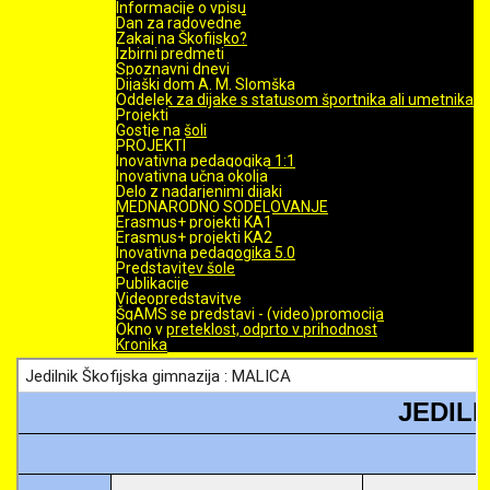
Informacije o vpisu
Dan za radovedne
Zakaj na Škofijsko?
Izbirni predmeti
Spoznavni dnevi
Dijaški dom A. M. Slomška
Oddelek za dijake s statusom športnika ali umetnika
Projekti
Gostje na šoli
PROJEKTI
Inovativna pedagogika 1:1
Inovativna učna okolja
Delo z nadarjenimi dijaki
MEDNARODNO SODELOVANJE
Erasmus+ projekti KA1
Erasmus+ projekti KA2
Inovativna pedagogika 5.0
Predstavitev šole
Publikacije
Videopredstavitve
ŠgAMS se predstavi - (video)promocija
Okno v preteklost, odprto v prihodnost
Kronika