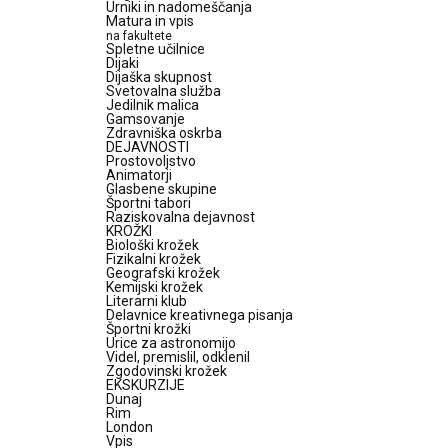
Urniki in nadomeščanja
Matura in vpis
na fakultete
Spletne učilnice
Dijaki
Dijaška skupnost
Svetovalna služba
Jedilnik malica
Gamsovanje
Zdravniška oskrba
DEJAVNOSTI
Prostovoljstvo
Animatorji
Glasbene skupine
Športni tabori
Raziskovalna dejavnost
KROŽKI
Biološki krožek
Fizikalni krožek
Geografski krožek
Kemijski krožek
Literarni klub
Delavnice kreativnega pisanja
Športni krožki
Urice za astronomijo
Videl, premislil, odklenil
Zgodovinski krožek
EKSKURZIJE
Dunaj
Rim
London
Vpis