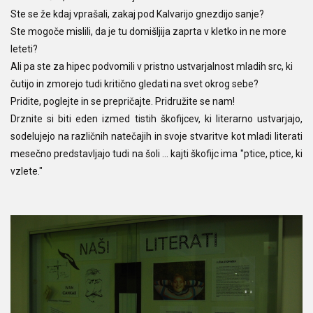
Ste se že kdaj vprašali, zakaj pod Kalvarijo gnezdijo sanje?
Ste mogoče mislili, da je tu domišljija zaprta v kletko in ne more
leteti?
Ali pa ste za hipec podvomili v pristno ustvarjalnost mladih src, ki
čutijo in zmorejo tudi kritično gledati na svet okrog sebe?
Pridite, poglejte in se prepričajte. Pridružite se nam!
Drznite si biti eden izmed tistih škofijcev, ki literarno ustvarjajo,
sodelujejo na različnih natečajih in svoje stvaritve kot mladi literati
mesečno predstavljajo tudi na šoli ... kajti škofijc ima "ptice, ptice, ki
vzlete."