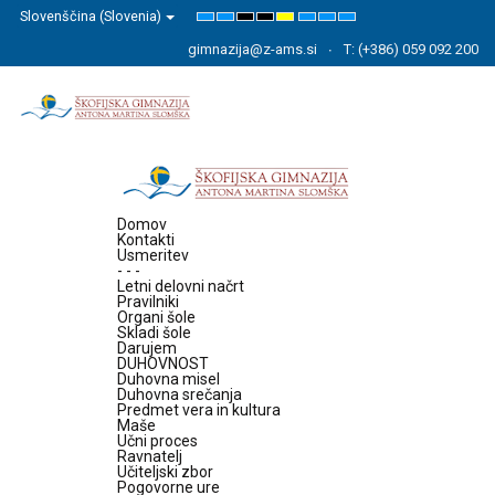
Slovenščina (Slovenia)
Default
Night
High
High
High
Set
Set
Set
mode
mode
Contrast
Contrast
Contrast
Smaller
Default
Larger
Black
Black
Yellow
Font
Font
Font
gimnazija@z-ams.si
T: (+386) 059 092 200
White
Yellow
Black
mode
mode
mode
Domov
Kontakti
Usmeritev
- - -
Letni delovni načrt
Pravilniki
Organi šole
Skladi šole
Darujem
DUHOVNOST
Duhovna misel
Duhovna srečanja
Predmet vera in kultura
Maše
Učni proces
Ravnatelj
Učiteljski zbor
Pogovorne ure