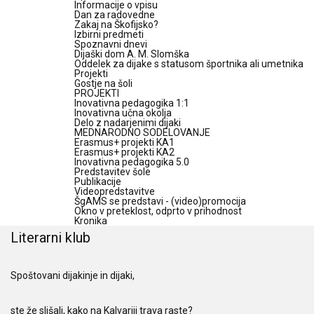
Informacije o vpisu
Dan za radovedne
Zakaj na Škofijsko?
Izbirni predmeti
Spoznavni dnevi
Dijaški dom A. M. Slomška
Oddelek za dijake s statusom športnika ali umetnika
Projekti
Gostje na šoli
PROJEKTI
Inovativna pedagogika 1:1
Inovativna učna okolja
Delo z nadarjenimi dijaki
MEDNARODNO SODELOVANJE
Erasmus+ projekti KA1
Erasmus+ projekti KA2
Inovativna pedagogika 5.0
Predstavitev šole
Publikacije
Videopredstavitve
ŠgAMS se predstavi - (video)promocija
Okno v preteklost, odprto v prihodnost
Kronika
Literarni klub
Spoštovani dijakinje in dijaki,
ste že slišali, kako na Kalvariji trava raste?