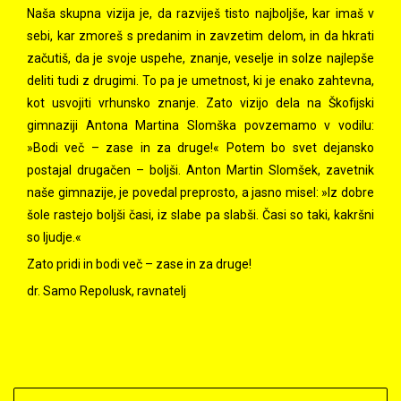
Naša skupna vizija je, da razviješ tisto najboljše, kar imaš v
sebi, kar zmoreš s predanim in zavzetim delom, in da hkrati
začutiš, da je svoje uspehe, znanje, veselje in solze najlepše
deliti tudi z drugimi. To pa je umetnost, ki je enako zahtevna,
kot usvojiti vrhunsko znanje. Zato vizijo dela na Škofijski
gimnaziji Antona Martina Slomška povzemamo v vodilu:
»Bodi več – zase in za druge!« Potem bo svet dejansko
postajal drugačen – boljši. Anton Martin Slomšek, zavetnik
naše gimnazije, je povedal preprosto, a jasno misel: »Iz dobre
šole rastejo boljši časi, iz slabe pa slabši. Časi so taki, kakršni
so ljudje.«
Zato pridi in bodi več – zase in za druge!
dr. Samo Repolusk, ravnatelj