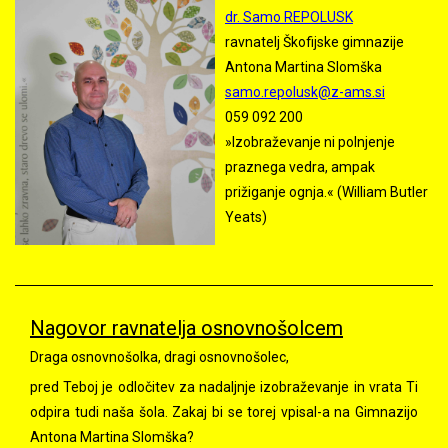
dr. Samo REPOLUSK
ravnatelj Škofijske gimnazije
Antona Martina Slomška
samo.repolusk@z-ams.si
059 092 200
»Izobraževanje ni polnjenje
praznega vedra, ampak
prižiganje ognja.« (William Butler
Yeats)
Nagovor ravnatelja osnovnošolcem
Draga osnovnošolka, dragi osnovnošolec,
pred Teboj je odločitev za nadaljnje izobraževanje in vrata Ti
odpira tudi naša šola. Zakaj bi se torej vpisal-a na Gimnazijo
Antona Martina Slomška?