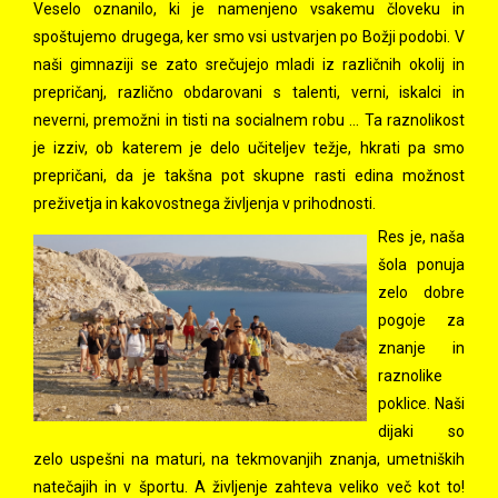
Veselo oznanilo, ki je namenjeno vsakemu človeku in
spoštujemo drugega, ker smo vsi ustvarjen po Božji podobi. V
naši gimnaziji se zato srečujejo mladi iz različnih okolij in
prepričanj, različno obdarovani s talenti, verni, iskalci in
neverni, premožni in tisti na socialnem robu ... Ta raznolikost
je izziv, ob katerem je delo učiteljev težje, hkrati pa smo
prepričani, da je takšna pot skupne rasti edina možnost
preživetja in kakovostnega življenja v prihodnosti.
Res je, naša
šola ponuja
zelo dobre
pogoje za
znanje in
raznolike
poklice. Naši
dijaki so
zelo uspešni na maturi, na tekmovanjih znanja, umetniških
natečajih in v športu. A življenje zahteva veliko več kot to!