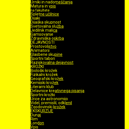
Urniki in nadomeščanja
Matura in vpis
na fakultete
Spletne učilnice
Dijaki
Dijaška skupnost
Svetovalna služba
Jedilnik malica
Gamsovanje
Zdravniška oskrba
DEJAVNOSTI
Prostovoljstvo
Animatorji
Glasbene skupine
Športni tabori
Raziskovalna dejavnost
KROŽKI
Biološki krožek
Fizikalni krožek
Geografski krožek
Kemijski krožek
Literarni klub
Delavnice kreativnega pisanja
Športni krožki
Urice za astronomijo
Videl, premislil, odklenil
Zgodovinski krožek
EKSKURZIJE
Dunaj
Rim
London
Vpis