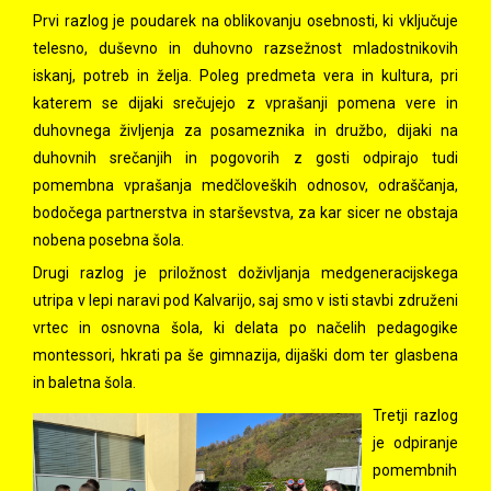
Prvi razlog je poudarek na oblikovanju osebnosti, ki vključuje
telesno, duševno in duhovno razsežnost mladostnikovih
iskanj, potreb in želja. Poleg predmeta vera in kultura, pri
katerem se dijaki srečujejo z vprašanji pomena vere in
duhovnega življenja za posameznika in družbo, dijaki na
duhovnih srečanjih in pogovorih z gosti odpirajo tudi
pomembna vprašanja medčloveških odnosov, odraščanja,
bodočega partnerstva in starševstva, za kar sicer ne obstaja
nobena posebna šola.
Drugi razlog je priložnost doživljanja medgeneracijskega
utripa v lepi naravi pod Kalvarijo, saj smo v isti stavbi združeni
vrtec in osnovna šola, ki delata po načelih pedagogike
montessori, hkrati pa še gimnazija, dijaški dom ter glasbena
in baletna šola.
Tretji razlog
je odpiranje
pomembnih