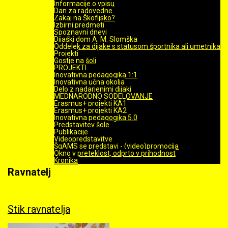
Informacije o vpisu
Dan za radovedne
Zakaj na Škofijsko?
Izbirni predmeti
Spoznavni dnevi
Dijaški dom A. M. Slomška
Oddelek za dijake s statusom športnika ali umetnika
Projekti
Gostje na šoli
PROJEKTI
Inovativna pedagogika 1:1
Inovativna učna okolja
Delo z nadarjenimi dijaki
MEDNARODNO SODELOVANJE
Erasmus+ projekti KA1
Erasmus+ projekti KA2
Inovativna pedagogika 5.0
Predstavitev šole
Publikacije
Videopredstavitve
ŠgAMS se predstavi - (video)promocija
Okno v preteklost, odprto v prihodnost
Kronika
Ravnatelj
Stik ravnatelja