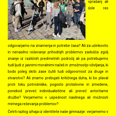
vprašanj: ali
šole res
odgovarjamo na znamenja in potrebe časa? Ali za učinkovito
in nenasilno reševanje prihodnjih problemov zadošča zgolj
znanje iz različnih predmetnih področij ali pa potrebujemo
tudi ljudi z jasnimi moralnimi načeli in zmožnostjo vživljanja, ki
bodo poleg skrbi zase čutili tudi odgovornost za druge in
stvarstvo? Ali znamo prebujati kritičnega duha, ki bo plaval
proti toku potrošniške, pogosto protislovne in zmedene,
ponekod preveč individualistične ali preveč avtoritarne
družbe? Verjamemo v uspešnost nasilnega ali možnosti
mirnega reševanja problemov?
Četrti razlog izhaja iz identitete naše gimnazije: verjamemo v