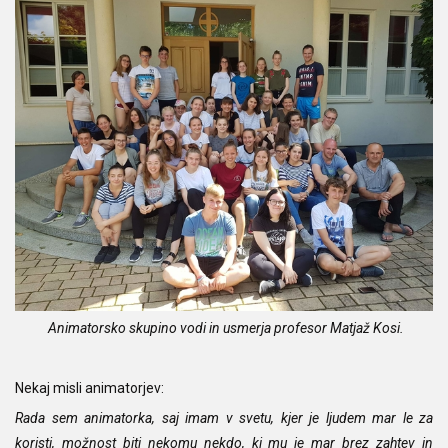
Animatorsko skupino vodi in usmerja profesor Matjaž Kosi.
Nekaj misli animatorjev:
Rada sem animatorka, saj imam v svetu, kjer je ljudem mar le za
koristi, možnost biti nekomu nekdo, ki mu je mar brez zahtev in