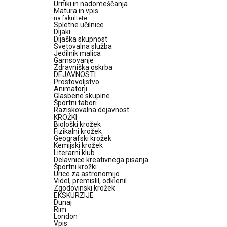
Urniki in nadomeščanja
Matura in vpis
na fakultete
Spletne učilnice
Dijaki
Dijaška skupnost
Svetovalna služba
Jedilnik malica
Gamsovanje
Zdravniška oskrba
DEJAVNOSTI
Prostovoljstvo
Animatorji
Glasbene skupine
Športni tabori
Raziskovalna dejavnost
KROŽKI
Biološki krožek
Fizikalni krožek
Geografski krožek
Kemijski krožek
Literarni klub
Delavnice kreativnega pisanja
Športni krožki
Urice za astronomijo
Videl, premislil, odklenil
Zgodovinski krožek
EKSKURZIJE
Dunaj
Rim
London
Vpis