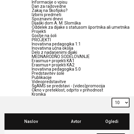
Informacije o vpisu
Dan za radovedne
Zakaj na Škofijsko?
Izbirni predmeti
Spoznavni dnevi
Dijaški dom A. M. Slomška
Oddelek za dijake s statusom športnika ali umetnika
Projekti
Gostje na šoli
PROJEKTI
Inovativna pedagogika 1:1
Inovativna učna okolja
Delo z nadarjenimi dijaki
MEDNARODNO SODELOVANJE
Erasmus+ projekti KA1
Erasmus+ projekti KA2
Inovativna pedagogika 5.0
Predstavitev šole
Publikacije
Videopredstavitve
ŠgAMS se predstavi - (video)promocija
Okno v preteklost, odprto v prihodnost
Kronika
Naslov
Avtor
Ogledi