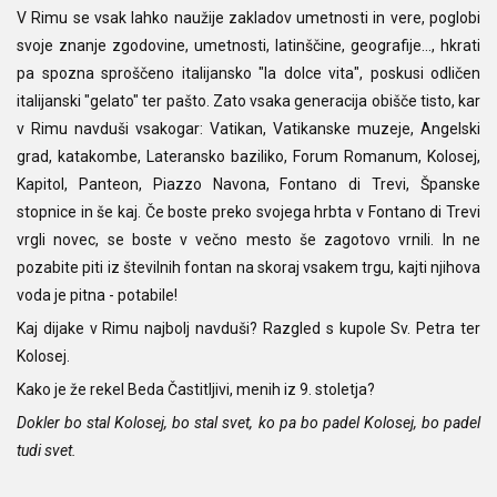
V Rimu se vsak lahko naužije zakladov umetnosti in vere, poglobi
svoje znanje zgodovine, umetnosti, latinščine, geografije..., hkrati
pa spozna sproščeno italijansko "la dolce vita", poskusi odličen
italijanski "gelato" ter pašto. Zato vsaka generacija obišče tisto, kar
v Rimu navduši vsakogar: Vatikan, Vatikanske muzeje, Angelski
grad, katakombe, Lateransko baziliko, Forum Romanum, Kolosej,
Kapitol, Panteon, Piazzo Navona, Fontano di Trevi, Španske
stopnice in še kaj. Če boste preko svojega hrbta v Fontano di Trevi
vrgli novec, se boste v večno mesto še zagotovo vrnili. In ne
pozabite piti iz številnih fontan na skoraj vsakem trgu, kajti njihova
voda je pitna - potabile!
Kaj dijake v Rimu najbolj navduši? Razgled s kupole Sv. Petra ter
Kolosej.
Kako je že rekel Beda Častitljivi, menih iz 9. stoletja?
Dokler bo stal Kolosej, bo stal svet, ko pa bo padel Kolosej, bo padel
tudi svet.