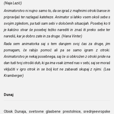
(Naja Lazič)
Animatorstvo ni nujno samo to, da se igraš z majhnimi otroki banse in
pripravljaš ter razlagaš kateheze. Animator si lahko vsem okoli sebe s
svojim zgledom, pa tudi sam sebi v določenih situacijah. Posebej ko ti
je kakšno stvar še posebej težko narediti in znaš iti preko sebe ter
narediš, kar je dobro zate in za druge. (Hana Vinter)
Rada sem animatorka saj s tem darujem svoj čas za druge, jim
pomagam, če rabijo pomoč ali pa se samo igram z otroki.
Animatorstvo je nekaj posebnega, saj če si obkrožen z otroki pride na
dan tudi tvoj otroški duh, ki ga ima vsak izmed nas v sebi, saj se moraš
vključiti v igro otrok in se bolj kot ne zabavati skupaj z njimi. (Lea
Kramberger)
Dunaj
Obisk Dunaja, svetovne glasbene prestolnice, srednjeevropske