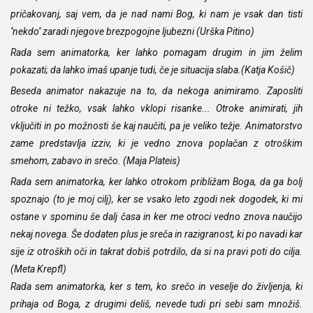
pričakovanj, saj vem, da je nad nami Bog, ki nam je vsak dan tisti
''nekdo'' zaradi njegove brezpogojne ljubezni (Urška Pitino)
Rada sem animatorka, ker lahko pomagam drugim in jim želim
pokazati; da lahko imaš upanje tudi, če je situacija slaba.(Katja Košič)
Beseda animator nakazuje na to, da nekoga animiramo. Zaposliti
otroke ni težko, vsak lahko vklopi risanke... Otroke animirati, jih
vključiti in po možnosti še kaj naučiti, pa je veliko težje. Animatorstvo
zame predstavlja izziv, ki je vedno znova poplačan z otroškim
smehom, zabavo in srečo. (Maja Plateis)
Rada sem animatorka, ker lahko otrokom približam Boga, da ga bolj
spoznajo (to je moj cilj), ker se vsako leto zgodi nek dogodek, ki mi
ostane v spominu še dalj časa in ker me otroci vedno znova naučijo
nekaj novega. Še dodaten plus je sreča in razigranost, ki po navadi kar
sije iz otroških oči in takrat dobiš potrdilo, da si na pravi poti do cilja.
(Meta Krepfl)
Rada sem animatorka, ker s tem, ko srečo in veselje do življenja, ki
prihaja od Boga, z drugimi deliš, nevede tudi pri sebi sam množiš.