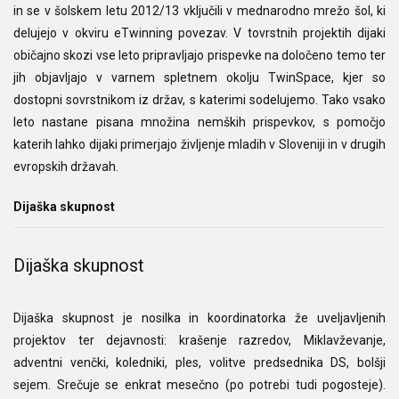
in se v šolskem letu 2012/13 vključili v mednarodno mrežo šol, ki
delujejo v okviru eTwinning povezav. V tovrstnih projektih dijaki
običajno skozi vse leto pripravljajo prispevke na določeno temo ter
jih objavljajo v varnem spletnem okolju TwinSpace, kjer so
dostopni sovrstnikom iz držav, s katerimi sodelujemo. Tako vsako
leto nastane pisana množina nemških prispevkov, s pomočjo
katerih lahko dijaki primerjajo življenje mladih v Sloveniji in v drugih
evropskih državah.
Dijaška skupnost
Dijaška skupnost
Dijaška skupnost je nosilka in koordinatorka že uveljavljenih
projektov ter dejavnosti: krašenje razredov, Miklavževanje,
adventni venčki, koledniki, ples, volitve predsednika DS, bolšji
sejem. Srečuje se enkrat mesečno (po potrebi tudi pogosteje).