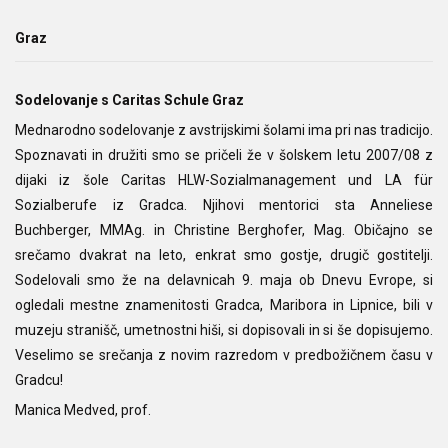
Graz
Sodelovanje s Caritas Schule Graz
Mednarodno sodelovanje z avstrijskimi šolami ima pri nas tradicijo.
Spoznavati in družiti smo se pričeli že v šolskem letu 2007/08 z
dijaki iz šole Caritas HLW-Sozialmanagement und LA für
Sozialberufe iz Gradca. Njihovi mentorici sta Anneliese
Buchberger, MMAg. in Christine Berghofer, Mag. Običajno se
srečamo dvakrat na leto, enkrat smo gostje, drugič gostitelji.
Sodelovali smo že na delavnicah 9. maja ob Dnevu Evrope, si
ogledali mestne znamenitosti Gradca, Maribora in Lipnice, bili v
muzeju stranišč, umetnostni hiši, si dopisovali in si še dopisujemo.
Veselimo se srečanja z novim razredom v predbožičnem času v
Gradcu!
Manica Medved, prof.