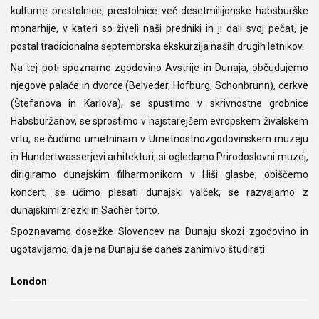
kulturne prestolnice, prestolnice več desetmilijonske habsburške
monarhije, v kateri so živeli naši predniki in ji dali svoj pečat, je
postal tradicionalna septembrska ekskurzija naših drugih letnikov.
Na tej poti spoznamo zgodovino Avstrije in Dunaja, občudujemo
njegove palače in dvorce (Belveder, Hofburg, Schönbrunn), cerkve
(Štefanova in Karlova), se spustimo v skrivnostne grobnice
Habsburžanov, se sprostimo v najstarejšem evropskem živalskem
vrtu, se čudimo umetninam v Umetnostnozgodovinskem muzeju
in Hundertwasserjevi arhitekturi, si ogledamo Prirodoslovni muzej,
dirigiramo dunajskim filharmonikom v Hiši glasbe, obiščemo
koncert, se učimo plesati dunajski valček, se razvajamo z
dunajskimi zrezki in Sacher torto.
Spoznavamo dosežke Slovencev na Dunaju skozi zgodovino in
ugotavljamo, da je na Dunaju še danes zanimivo študirati.
London