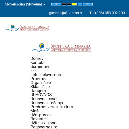
Slovenščina (Slovenia)
Default
Night
High
High
High
Set
Set
Set
mode
mode
Contrast
Contrast
Contrast
Smaller
Default
Larger
Black
Black
Yellow
Font
Font
Font
gimnazija@z-ams.si
T: (+386) 059 092 200
White
Yellow
Black
mode
mode
mode
Domov
Kontakti
Usmeritev
- - -
Letni delovni načrt
Pravilniki
Organi šole
Skladi šole
Darujem
DUHOVNOST
Duhovna misel
Duhovna srečanja
Predmet vera in kultura
Maše
Učni proces
Ravnatelj
Učiteljski zbor
Pogovorne ure