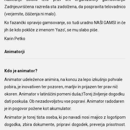
Zadnjeuvrščena razreda sta zadolžena, da pospravita telovadnico
(verjemite, čiščenja ni malo).
Ko fazančki opravijo gamsovanje, so tudi uradno NAŠI GAMSI in če
jih še kdo pokliče z imenom 'fazo', se mu slabo piše.
Karin Petko
Animatorji
Kdo je animator?
Animator udeležence animira, na koncu za lepo izkušnjo pohvale
pobira, je inovativen ter pozoren, marljiv in prijazen ter prav nič
okoren. Animator v latinščini pomeni duša,tTorej življenje dogodku
dati poskuša. Ob nezadovoljstvu vse popravi. Animator radodaren
je in pogovor požene kot akumulator.
Animator je torej tista oseba, ki po navadi nosi majico z logotipom
dogodka, zbira dokumente, pripravi dogodek, preverja prisotnost.