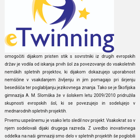
omogočiti dijakom pristen stik s sovrstniki iz drugih evropskih
držav je vodila od iskanja prvih šol za povezovanje do vsakoletnih
nemških spletnih projektov, ki dijakom dokazujejo uporabnost
nemščine v vsakdanjem življenju in jim pomagajo pri širjenju
besedišča ter poglabljanju jezikovnega znanja. Tako se je Škofijska
gimnazija A. M. Slomška že v šolskem letu 2009/2010 pridružila
skupnosti evropskih šol, ki se povezujejo in sodelujejo v
mednarodnih spletnih projektih.
Prvemu uspešnemu je vsako leto sledil nov projekt. Vsakokrat so v
njem sodelovali dijaki drugega razreda. Z uvedbo inovativnega
oddelka na naši gimnaziji smo delo v spletnih projektih še poglobili