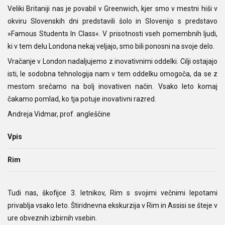
Veliki Britaniji nas je povabil v Greenwich, kjer smo v mestni hiši v
okviru Slovenskih dni predstavili šolo in Slovenijo s predstavo
»Famous Students In Class«. V prisotnosti vseh pomembnih ljudi,
ki v tem delu Londona nekaj veljajo, smo bili ponosni na svoje delo.
Vračanje v London nadaljujemo z inovativnimi oddelki. Cilji ostajajo
isti, le sodobna tehnologija nam v tem oddelku omogoča, da se z
mestom srečamo na bolj inovativen način. Vsako leto komaj
čakamo pomlad, ko tja potuje inovativni razred.
Andreja Vidmar, prof. angleščine
Vpis
Rim
Tudi nas, škofijce 3. letnikov, Rim s svojimi večnimi lepotami
privablja vsako leto. Štiridnevna ekskurzija v Rim in Assisi se šteje v
ure obveznih izbirnih vsebin.