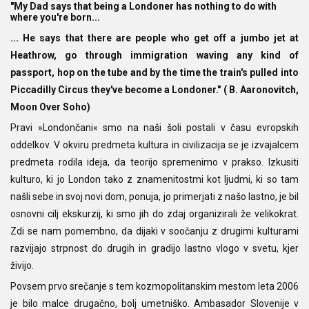
"My Dad says that being a Londoner has nothing to do with
where you're born...
... He says that there are people who get off a jumbo jet at
Heathrow, go through immigration waving any kind of
passport, hop on the tube and by the time the train's pulled into
Piccadilly Circus they've become a Londoner." ( B. Aaronovitch,
Moon Over Soho)
Pravi »Londončani« smo na naši šoli postali v času evropskih
oddelkov. V okviru predmeta kultura in civilizacija se je izvajalcem
predmeta rodila ideja, da teorijo spremenimo v prakso. Izkusiti
kulturo, ki jo London tako z znamenitostmi kot ljudmi, ki so tam
našli sebe in svoj novi dom, ponuja, jo primerjati z našo lastno, je bil
osnovni cilj ekskurzij, ki smo jih do zdaj organizirali že velikokrat.
Zdi se nam pomembno, da dijaki v soočanju z drugimi kulturami
razvijajo strpnost do drugih in gradijo lastno vlogo v svetu, kjer
živijo.
Povsem prvo srečanje s tem kozmopolitanskim mestom leta 2006
je bilo malce drugačno, bolj umetniško. Ambasador Slovenije v