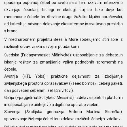
upadanja populacij čebel po svetu se s tem izzivom intenzivno
ukvarjajo čebelarji, biologi in ekologi, saj so tako divje kot
medonosne čebele ter številne druge žuželke ključni opraševalci,
od katerih je odvisno delovanje ekosistemov in svetovna preskrba
s hrano.
V mednarodnem projektu Bees & More sodelujemo štiri šole iz
različnih držav, vsaka s svojim poudarkom:
Švedska (Fridagymnasiet Mölnlycke): usposabljanje za debate in
iskanje rešitev za zmanjšanje vpliva podnebnih sprememb na
čebele.
Avstrija (HTL Ybbs): praktične dejavnosti za izboljšanje
življenjskega prostora opraševalcev (»seed bombs«, čebelji paketi,
dan posvečen čebelam, zeliščni vrtovi).
Grčija (Epaggelmatiko Lykeio Messinis): izdelava spletnih platform
in usposabljanje učiteljev za digitalno uporabo vsebin.
Slovenija (Škofijska gimnazija Antona Martina Slomška):
spoznavanje življenja čebel ter izdelava različnih čebeljih izdelkov.