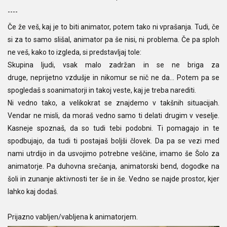
----
Če že veš, kaj je to biti animator, potem tako ni vprašanja. Tudi, če
si za to samo slišal, animator pa še nisi, ni problema. Če pa sploh
ne veš, kako to izgleda, si predstavljaj tole:
Skupina ljudi, vsak malo zadržan in se ne briga za
druge, neprijetno vzdušje in nikomur se nič ne da... Potem pa se
spogledaš s soanimatorji in takoj veste, kaj je treba narediti.
Ni vedno tako, a velikokrat se znajdemo v takšnih situacijah.
Vendar ne misli, da moraš vedno samo ti delati drugim v veselje.
Kasneje spoznaš, da so tudi tebi podobni. Ti pomagajo in te
spodbujajo, da tudi ti postajaš boljši človek. Da pa se vezi med
nami utrdijo in da usvojimo potrebne veščine, imamo še Šolo za
animatorje. Pa duhovna srečanja, animatorski bend, dogodke na
šoli in zunanje aktivnosti ter še in še. Vedno se najde prostor, kjer
lahko kaj dodaš.
Prijazno vabljen/vabljena k animatorjem.