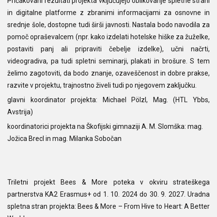
Pričakovani rezultati projekta vključujejo oblikovanje spletne strani
in digitalne platforme z zbranimi informacijami za osnovne in
srednje šole, dostopne tudi širši javnosti. Nastala bodo navodila za
pomoč opraševalcem (npr. kako izdelati hotelske hiške za žuželke,
postaviti panj ali pripraviti čebelje izdelke), učni načrti,
videogradiva, pa tudi spletni seminarji, plakati in brošure. S tem
želimo zagotoviti, da bodo znanje, ozaveščenost in dobre prakse,
razvite v projektu, trajnostno živeli tudi po njegovem zaključku.
glavni koordinator projekta: Michael Pölzl, Mag. (HTL Ybbs,
Avstrija)
koordinatorici projekta na Škofijski gimnaziji A. M. Slomška: mag.
Jožica Brecl in mag. Milanka Sobočan
Triletni projekt Bees & More poteka v okviru strateškega
partnerstva KA2 Erasmus+ od 1. 10. 2024 do 30. 9. 2027. Uradna
spletna stran projekta:
Bees & More – From Hive to Heart: A Better