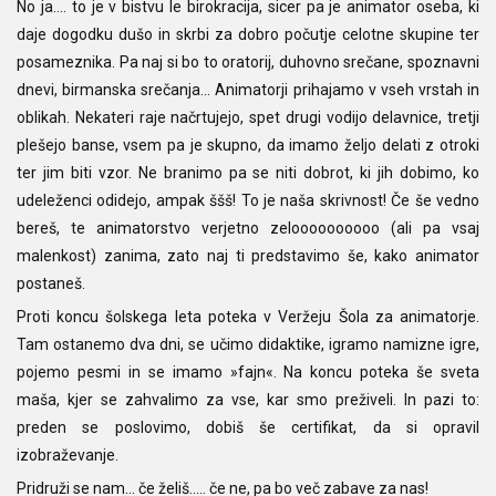
No ja…. to je v bistvu le birokracija, sicer pa je animator oseba, ki
daje dogodku dušo in skrbi za dobro počutje celotne skupine ter
posameznika. Pa naj si bo to oratorij, duhovno srečane, spoznavni
dnevi, birmanska srečanja... Animatorji prihajamo v vseh vrstah in
oblikah. Nekateri raje načrtujejo, spet drugi vodijo delavnice, tretji
plešejo banse, vsem pa je skupno, da imamo željo delati z otroki
ter jim biti vzor. Ne branimo pa se niti dobrot, ki jih dobimo, ko
udeleženci odidejo, ampak ššš! To je naša skrivnost! Če še vedno
bereš, te animatorstvo verjetno zeloooooooooo (ali pa vsaj
malenkost) zanima, zato naj ti predstavimo še, kako animator
postaneš.
Proti koncu šolskega leta poteka v Veržeju Šola za animatorje.
Tam ostanemo dva dni, se učimo didaktike, igramo namizne igre,
pojemo pesmi in se imamo »fajn«. Na koncu poteka še sveta
maša, kjer se zahvalimo za vse, kar smo preživeli. In pazi to:
preden se poslovimo, dobiš še certifikat, da si opravil
izobraževanje.
Pridruži se nam… če želiš….. če ne, pa bo več zabave za nas!