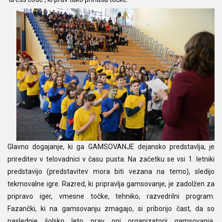
Glavno dogajanje, ki ga GAMSOVANJE dejansko predstavlja, je
prireditev v telovadnici v času pusta. Na začetku se vsi 1. letniki
predstavijo (predstavitev mora biti vezana na temo), sledijo
tekmovalne igre. Razred, ki pripravlja gamsovanje, je zadolžen za
pripravo iger, vmesne točke, tehniko, razvedrilni program.
Fazančki, ki na gamsovanju zmagajo, si priborijo čast, da so
naslednje šolsko leto prav oni organizatorji gamsovanja.