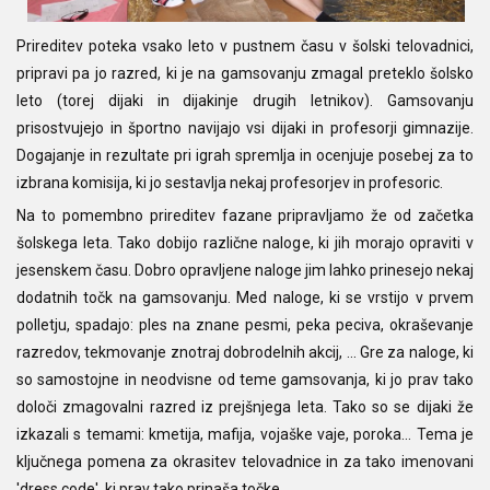
Prireditev poteka vsako leto v pustnem času v šolski telovadnici,
pripravi pa jo razred, ki je na gamsovanju zmagal preteklo šolsko
leto (torej dijaki in dijakinje drugih letnikov). Gamsovanju
prisostvujejo in športno navijajo vsi dijaki in profesorji gimnazije.
Dogajanje in rezultate pri igrah spremlja in ocenjuje posebej za to
izbrana komisija, ki jo sestavlja nekaj profesorjev in profesoric.
Na to pomembno prireditev fazane pripravljamo že od začetka
šolskega leta. Tako dobijo različne naloge, ki jih morajo opraviti v
jesenskem času. Dobro opravljene naloge jim lahko prinesejo nekaj
dodatnih točk na gamsovanju. Med naloge, ki se vrstijo v prvem
polletju, spadajo: ples na znane pesmi, peka peciva, okraševanje
razredov, tekmovanje znotraj dobrodelnih akcij, ... Gre za naloge, ki
so samostojne in neodvisne od teme gamsovanja, ki jo prav tako
določi zmagovalni razred iz prejšnjega leta. Tako so se dijaki že
izkazali s temami: kmetija, mafija, vojaške vaje, poroka... Tema je
ključnega pomena za okrasitev telovadnice in za tako imenovani
'dress code', ki prav tako prinaša točke.